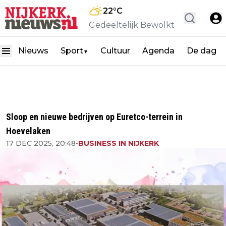
22
°C
Gedeeltelijk Bewolkt
Nieuws
Sport
Cultuur
Agenda
De dag
▼
Sloop en nieuwe bedrijven op Euretco-terrein in
Hoevelaken
17 DEC 2025, 20:48
•
BUSINESS IN NIJKERK