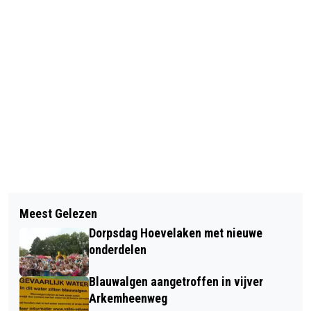
Vorig artikel
Volgend artikel
KINDEREN PRATEN MEE OVER DE
Meest Gelezen
NIEUW BESTUUR VOOR JEUGD- EN
TOEKOMST VAN SCHOLEN IN NIJKERK
Dorpsdag Hoevelaken met nieuwe
JONGERENWERK
onderdelen
Blauwalgen aangetroffen in vijver
Arkemheenweg