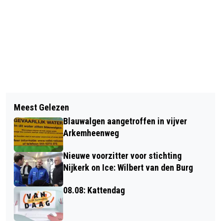
Vorig artikel
Volgend artikel
ALPE D'HUZES: DE BEZINNINGSAVOND
Meest Gelezen
ALPE D'HUZES: 20E EDITIE GOED
Blauwalgen aangetroffen in vijver
VOOR RECORDOPBRENGST
Arkemheenweg
Nieuwe voorzitter voor stichting
Nijkerk on Ice: Wilbert van den Burg
08.08: Kattendag