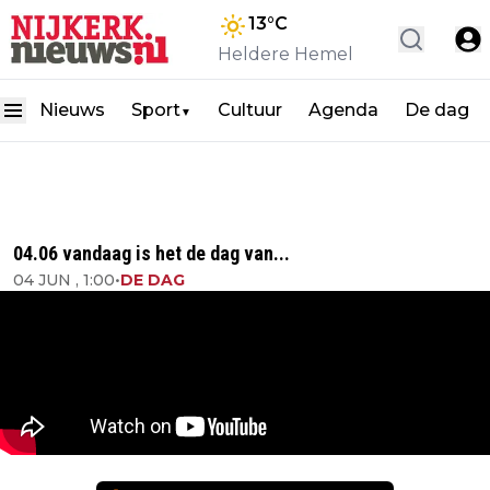
13
°C
Heldere Hemel
Nieuws
Sport
Cultuur
Agenda
De dag
▼
04.06 vandaag is het de dag van...
04 JUN , 1:00
•
DE DAG