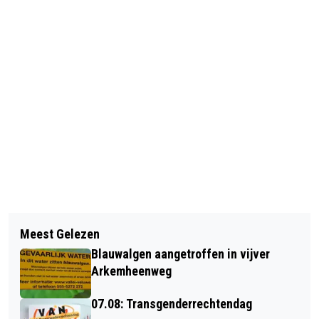
Vorig artikel
Volgend artikel
NSC WIL GROEIEN (VIDEO)
Meest Gelezen
.14.05 VANDAAG IS DE DAG VAN..-
Blauwalgen aangetroffen in vijver
Arkemheenweg
07.08: Transgenderrechtendag