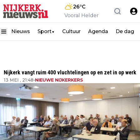
26
°C
Vooral Helder
Nieuws
Sport
Cultuur
Agenda
De dag
▼
Nijkerk vangt ruim 400 vluchtelingen op en zet in op werk
13 MEI , 21:48
•
NIEUWE NIJKERKERS