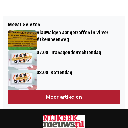
Vorig artikel
Volgend artikel
INSPIRATIELOOS VEENSCHE BOYS
Meest Gelezen
17.05 VANDAAG IS DE DAG WAAROP...
VERLIEST DIK VAN PUTTEN
Blauwalgen aangetroffen in vijver
Arkemheenweg
07.08: Transgenderrechtendag
08.08: Kattendag
Meer artikelen