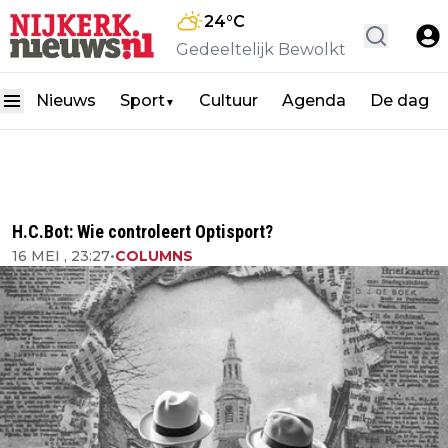
24
°C
Gedeeltelijk Bewolkt
Nieuws
Sport
Cultuur
Agenda
De dag
▼
H.C.Bot: Wie controleert Optisport?
16 MEI , 23:27
•
COLUMNS