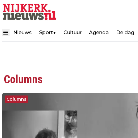
Nieuws
Sport
Cultuur
Agenda
De dag
▼
Columns
Columns