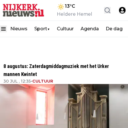
13
°C
Heldere Hemel
Nieuws
Sport
Cultuur
Agenda
De dag
▼
8 augustus: Zaterdagmiddagmuziek met het Urker
mannen Kwintet
30 JUL , 12:35
•
CULTUUR