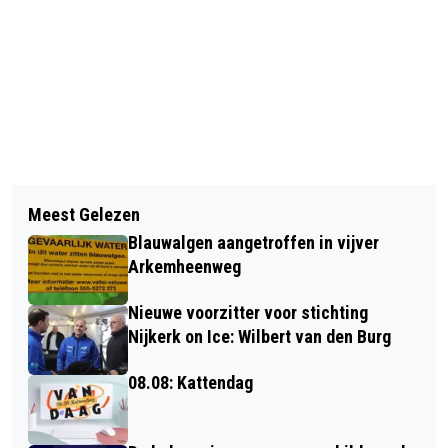
Vorig artikel
Volgend artikel
30 JULI: INTERNATIONALE DAG VAN
Meest Gelezen
BLAUWALG AANGETROFFEN AAN DE
DE VRIENDSCHAP
Blauwalgen aangetroffen in vijver
DR. F.W. KLAARENBEEKSINGEL
Arkemheenweg
Nieuwe voorzitter voor stichting
Nijkerk on Ice: Wilbert van den Burg
08.08: Kattendag