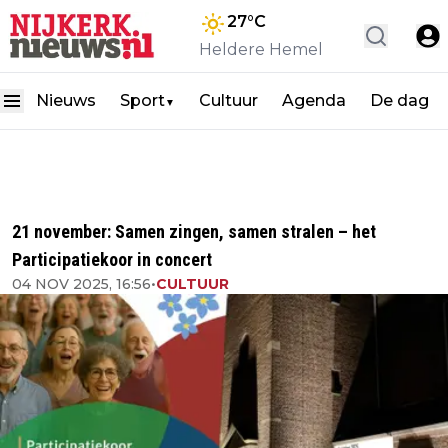
27
°C
Heldere Hemel
Nieuws
Sport
Cultuur
Agenda
De dag
▼
21 november: Samen zingen, samen stralen – het
Participatiekoor in concert
04 NOV 2025, 16:56
•
CULTUUR