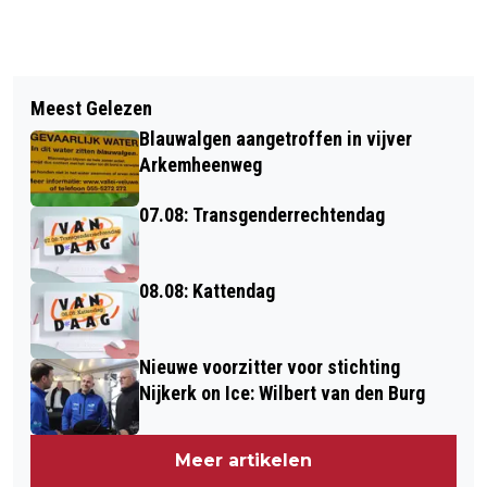
Vorig artikel
Volgend artikel
14 FEBRUARI: KLEURRIJKE KUNST
Meest Gelezen
WOONWAGENSTANDPLAATSEN EN
VEROVERT ONZE GEMEENTE
Blauwalgen aangetroffen in vijver
TINY HOUSES IN DOORNSTEEG FASE 3
Arkemheenweg
07.08: Transgenderrechtendag
08.08: Kattendag
Nieuwe voorzitter voor stichting
Nijkerk on Ice: Wilbert van den Burg
Meer artikelen