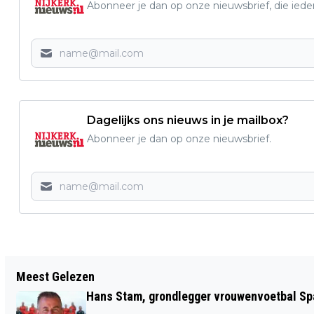
Abonneer je dan op onze nieuwsbrief, die ied
Dagelijks ons nieuws in je mailbox?
Abonneer je dan op onze nieuwsbrief.
Vorig artikel
Meest Gelezen
AANPAK SNELWEGEN MOET VOOR
Hans Stam, grondlegger vrouwenvoetbal Spa
MINDER FILES ROND KNOOPPUNT