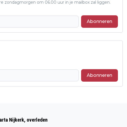
ere zondagmorgen om 06.00 uur in je mailbox zal liggen.
Abonneren
Abonneren
Volgend artikel
ST JANSDAL BEHAALT HET ZILVEREN
rta Nijkerk, overleden
MILIEUCERTIFICAAT