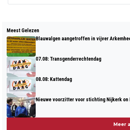
Vorig artikel
Meest Gelezen
CDA: RUIMTE VOOR ONZE BOEREN,
Blauwalgen aangetroffen in vijver Arkemh
BESCHERMEN VAN ONS BUITENGEBIED
07.08: Transgenderrechtendag
08.08: Kattendag
Nieuwe voorzitter voor stichting Nijkerk on 
Meer a