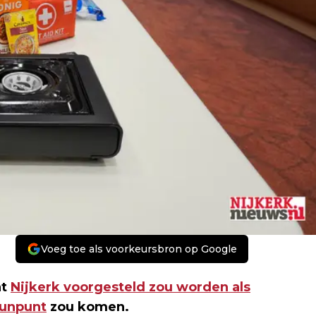
Voeg toe als voorkeursbron op Google
at
Nijkerk voorgesteld zou worden als
eunpunt
zou komen.