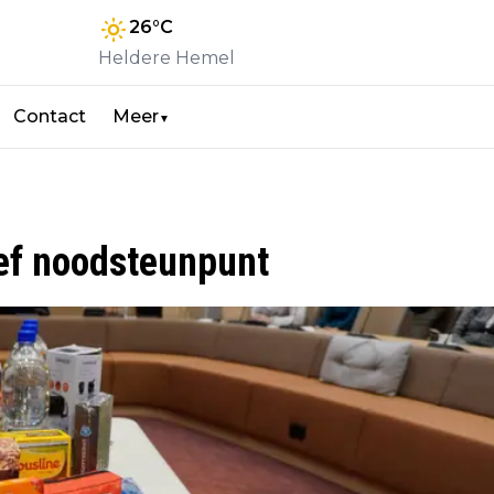
26
°C
Heldere Hemel
Contact
Meer
▼
oef noodsteunpunt