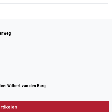
Volgend artikel
VAN GELDER GROEP PRESENTEERT
eenweg
GOEDE CIJFERS
Ice: Wilbert van den Burg
rtikelen