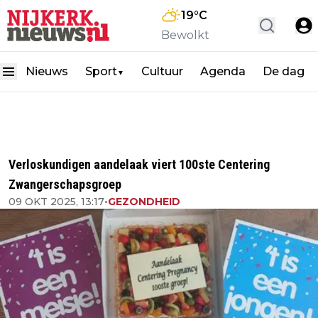
19
°C
Bewolkt
Nieuws
Sport
Cultuur
Agenda
De dag
▼
Verloskundigen aandelaak viert 100ste Centering
Zwangerschapsgroep
09 OKT 2025, 13:17
•
GEZONDHEID