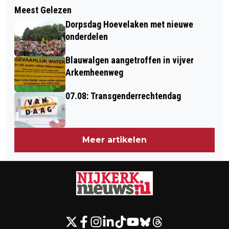
NIEUWE LOOK VOOR BSO HOLK -
Meest Gelezen
SLIMME ASSISTENT VOOR
DOORNSTEEG
Dorpsdag Hoevelaken met nieuwe
FOODPROFESSIONALS: QSTA
onderdelen
LANCEERT AI-TOOL
Blauwalgen aangetroffen in vijver
Arkemheenweg
07.08: Transgenderrechtendag
Meer artikelen