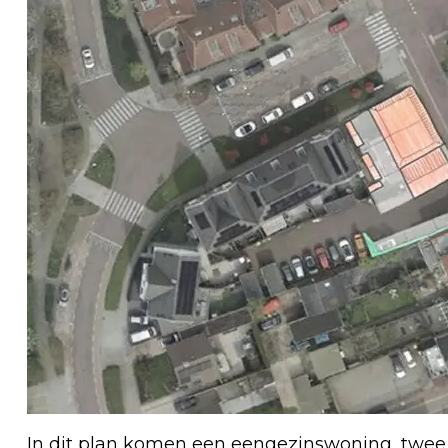
In dit plan komen een eengezinswoning, twe