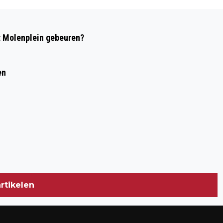
Volgend artikel
ONDERZOEK NAAR LANGE
t Molenplein gebeuren?
WACHTTIJDEN WMO-HULP
en
rtikelen