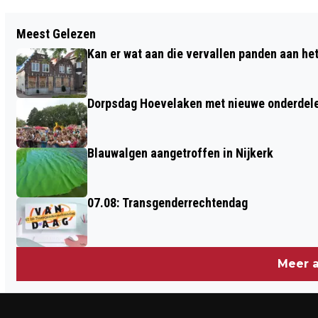
Vorig artikel
Meest Gelezen
MEERDERE AVOND- EN
Kan er wat aan die vervallen panden aan he
NACHTAFSLUITINGEN A28 NIJKERK –
VATHORST IN HET VERSCHIET
Dorpsdag Hoevelaken met nieuwe onderdel
Blauwalgen aangetroffen in Nijkerk
07.08: Transgenderrechtendag
Meer a