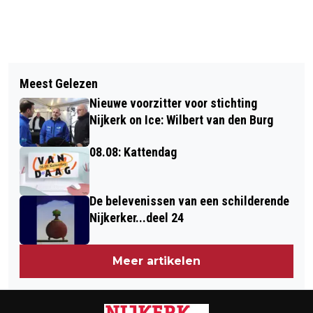
Vorig artikel
Volgend artikel
ARGJEND SELIMI VAN VV EEMDIJK
Meest Gelezen
COLLEGE HELPT MEE MET RENOVATIE
NAAR SPARTA NIJKERK
Nieuwe voorzitter voor stichting
SCHOOLPLEIN APPELGAARD
Nijkerk on Ice: Wilbert van den Burg
08.08: Kattendag
De belevenissen van een schilderende
Nijkerker...deel 24
Meer artikelen