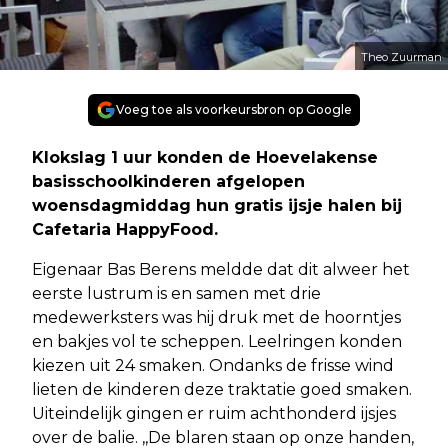
Theo Zuurman
Voeg toe als voorkeursbron op Google
Klokslag 1 uur konden de Hoevelakense
basisschoolkinderen afgelopen
woensdagmiddag hun gratis ijsje halen bij
Cafetaria HappyFood.
Eigenaar Bas Berens meldde dat dit alweer het
eerste lustrum is en samen met drie
medewerksters was hij druk met de hoorntjes
en bakjes vol te scheppen. Leelringen konden
kiezen uit 24 smaken. Ondanks de frisse wind
lieten de kinderen deze traktatie goed smaken.
Uiteindelijk gingen er ruim achthonderd ijsjes
over de balie. ,,De blaren staan op onze handen,