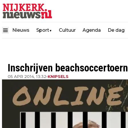
Nieuws
Sport
Cultuur
Agenda
De dag
▼
Inschrijven beachsoccertoer
05 APR 2014, 13:32
•
KNIPSELS