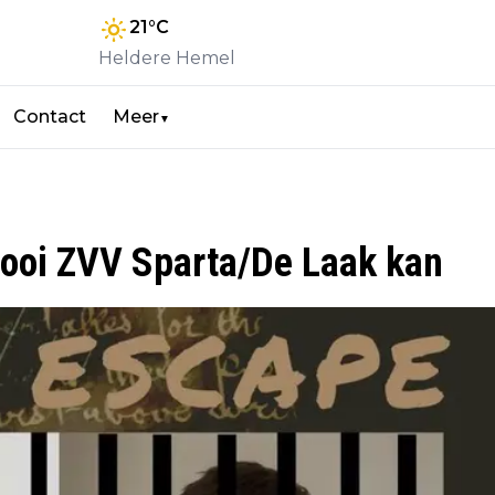
21
°C
Heldere Hemel
Contact
Meer
▼
nooi ZVV Sparta/De Laak kan