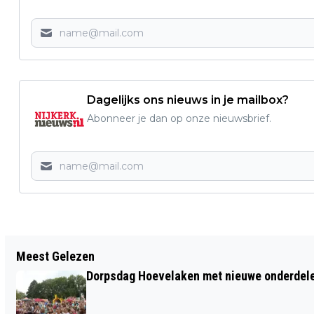
Dagelijks ons nieuws in je mailbox?
Abonneer je dan op onze nieuwsbrief.
Vorig artikel
Meest Gelezen
GC NIJKERKERVEEN EEN FEIT
Dorpsdag Hoevelaken met nieuwe onderdel