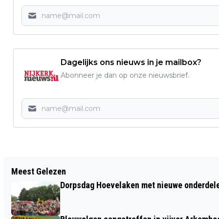
Dagelijks ons nieuws in je mailbox?
Abonneer je dan op onze nieuwsbrief.
Vorig artikel
Meest Gelezen
INSCHRIJVEN BEACHSOCCERTOERNOOI
Dorpsdag Hoevelaken met nieuwe onderdel
ZVV SPARTA/DE LAAK KAN