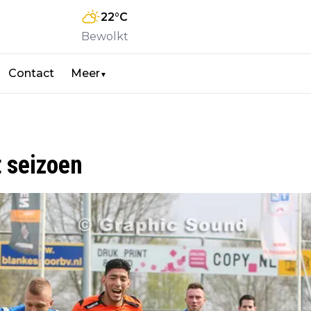
22
°C
Bewolkt
Contact
Meer
▼
t seizoen