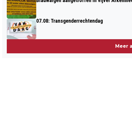
Blauwalgen aangetroffen in vijver Arkemh
07.08: Transgenderrechtendag
Meer a