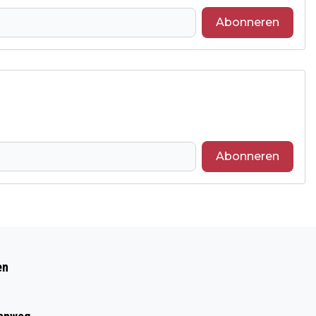
Abonneren
Abonneren
Volgend artikel
VIDEO: SLECHT NSC VERLIEST TERECHT
en