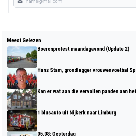
Vorig artikel
Meest Gelezen
GROOTSTE NEDERLAAG SPARTA DIT
Boerenprotest maandagavond (Update 2)
SEIZOEN
Hans Stam, grondlegger vrouwenvoetbal Spa
Kan er wat aan die vervallen panden aan he
1 blusauto uit Nijkerk naar Limburg
05.08: Oesterdag