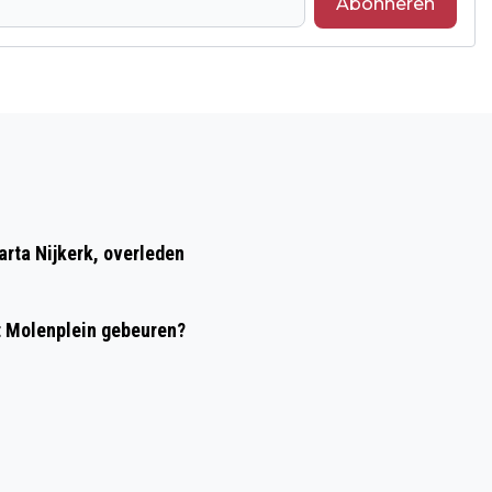
Abonneren
Volgend artikel
VEENSCHE PASSIE PAS NA DE THEE
rta Nijkerk, overleden
t Molenplein gebeuren?