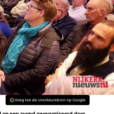
Voeg toe als voorkeursbron op Google
l op een avond georganiseerd door