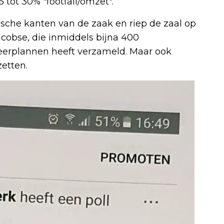
5 tot 30% "footfall/omzet".
sche kanten van de zaak en riep de zaal op
acobse, die inmiddels bijna 400
erplannen heeft verzameld. Maar ook
etten.