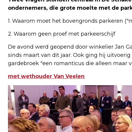
ondernemers, die grote moeite met de par
1. Waarom moet het bovengronds parkeren ("m
2. Waarom geen proef met parkeerschijf
De avond werd geopend door winkelier Jan Gar
sinds maart van dit jaar. Ook ging hij uitvoerig
gardebroek "een romanticus die alleen maar vo
met wethouder Van Veelen