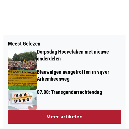
Vorig artikel
Volgend artikel
18 APRIL: THEATER OVERHOOP
Meest Gelezen
GERBEN VIESTER VIERT 25 JAAR
Dorpsdag Hoevelaken met nieuwe
FRITS EVENTS (VIDEO)
onderdelen
Blauwalgen aangetroffen in vijver
Arkemheenweg
07.08: Transgenderrechtendag
Meer artikelen