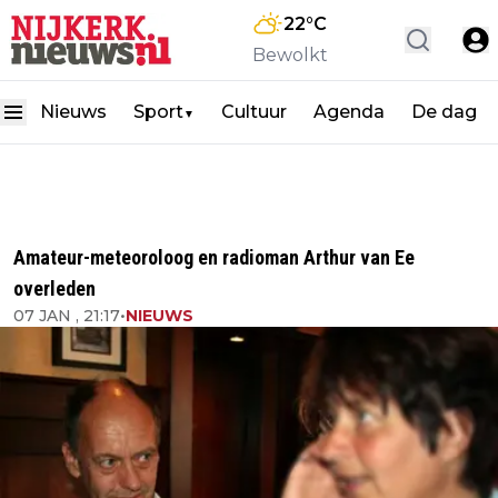
22
°C
Bewolkt
Nieuws
Sport
Cultuur
Agenda
De dag
▼
Amateur-meteoroloog en radioman Arthur van Ee
overleden
07 JAN , 21:17
•
NIEUWS