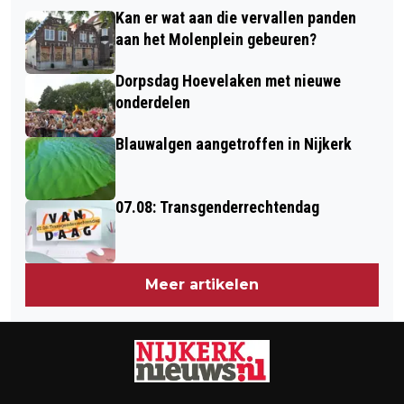
BOEREN VERRASSEN TIJDENS PROEF
NET TEKORT TEGEN DE MEEUWEN 1
Kan er wat aan die vervallen panden
DE PASSIE IN SLICHTENHORST
aan het Molenplein gebeuren?
Dorpsdag Hoevelaken met nieuwe
onderdelen
Blauwalgen aangetroffen in Nijkerk
07.08: Transgenderrechtendag
Meer artikelen