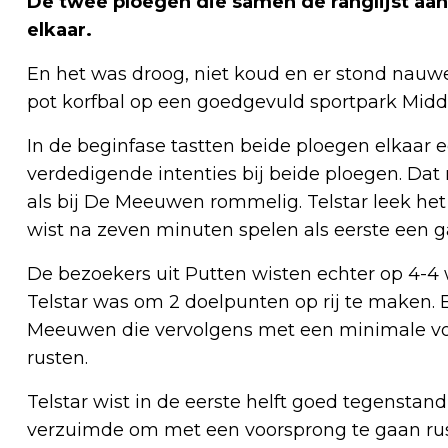
De twee ploegen die samen de ranglijst aan
elkaar.
En het was droog, niet koud en er stond nauwe
pot korfbal op een goedgevuld sportpark Mid
In de beginfase tastten beide ploegen elkaar e
verdedigende intenties bij beide ploegen. Dat 
als bij De Meeuwen rommelig. Telstar leek het
wist na zeven minuten spelen als eerste een g
De bezoekers uit Putten wisten echter op 4-4
Telstar was om 2 doelpunten op rij te maken.
Meeuwen die vervolgens met een minimale voo
rusten.
Telstar wist in de eerste helft goed tegenst
verzuimde om met een voorsprong te gaan rus