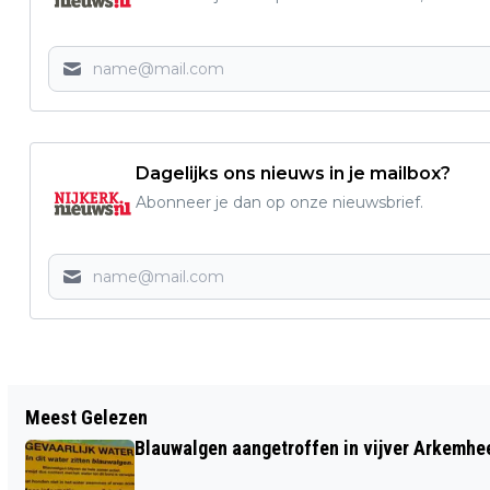
Dagelijks ons nieuws in je mailbox?
Abonneer je dan op onze nieuwsbrief.
Vorig artikel
Meest Gelezen
SPARTA/DJOPS WINT DOELPUNTRIJKE
Blauwalgen aangetroffen in vijver Arkemh
WEDSTRIJD TEGEN FORTISSIMO