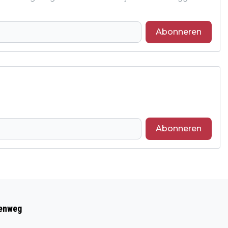
Abonneren
Abonneren
Volgend artikel
BEIAARDIER SPEELT DINSDAG
eenweg
EUROPAPA