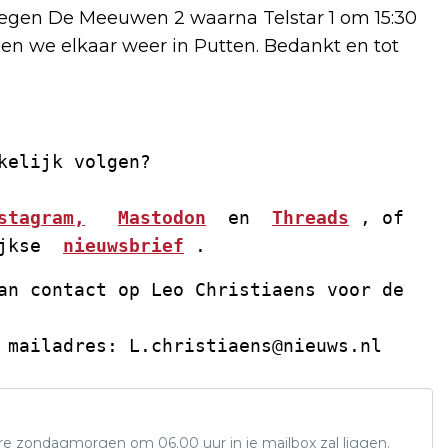
 tegen De Meeuwen 2 waarna Telstar 1 om 15:30
en we elkaar weer in Putten. Bedankt en tot
kelijk volgen? 
stagram,
Mastodon
  en  
Threads
 , of 
jkse  
nieuwsbrief
 . 
an contact op Leo Christiaens voor de 
 mailadres: 
L.christiaens@nieuws.nl
ere zondagmorgen om 06.00 uur in je mailbox zal liggen.