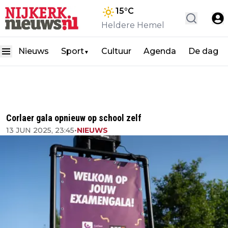
15
°C
Heldere Hemel
Nieuws
Sport
Cultuur
Agenda
De dag
▼
Corlaer gala opnieuw op school zelf
13 JUN 2025, 23:45
•
NIEUWS