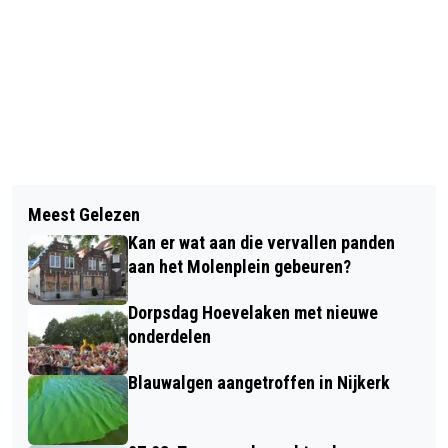
Vorig artikel
Volgend artikel
OPKNAPBEURT STATION NIJKERK
Meest Gelezen
HULPDIENST HOEVELAKEN ERG BLIJ
MEDIO 2026 KLAAR
Kan er wat aan die vervallen panden
MET LIONSCHEQUE
aan het Molenplein gebeuren?
Dorpsdag Hoevelaken met nieuwe
onderdelen
Blauwalgen aangetroffen in Nijkerk