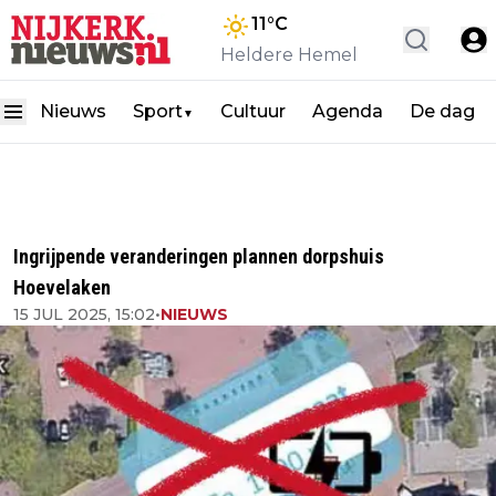
11
°C
Heldere Hemel
Nieuws
Sport
Cultuur
Agenda
De dag
▼
Ingrijpende veranderingen plannen dorpshuis
Hoevelaken
15 JUL 2025, 15:02
•
NIEUWS