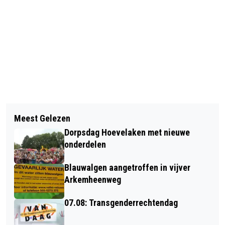
Vorig artikel
Volgend artikel
STICHTING WIL KANSEN BIEDEN AAN
Meest Gelezen
BUSINESSCLUB VAN SPARTA NIJKERK
KINDEREN
Dorpsdag Hoevelaken met nieuwe
MOET OP ZOEK NAAR NIEUWE
onderdelen
VOORZITTER
Blauwalgen aangetroffen in vijver
Arkemheenweg
07.08: Transgenderrechtendag