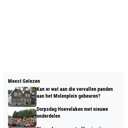
Vorig artikel
Volgend artikel
GERED GEREEDSCHAP STRAKS WEL,
Meest Gelezen
GEMEENTERAAD BLIJFT GAAN VOOR
GOED BEZIG NIET MEER AAN DE
Kan er wat aan die vervallen panden
OPVANG 278 ASIELZOEKERS
NIJVERHEIDSSTRAAT (UPDATE)
aan het Molenplein gebeuren?
Dorpsdag Hoevelaken met nieuwe
onderdelen