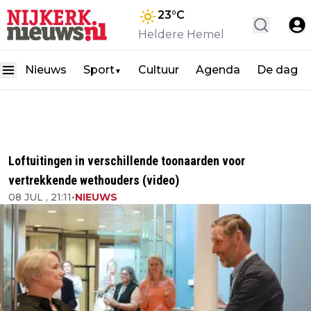
23
°C
Heldere Hemel
Nieuws
Sport
Cultuur
Agenda
De dag
▼
Loftuitingen in verschillende toonaarden voor
vertrekkende wethouders (video)
08 JUL , 21:11
•
NIEUWS