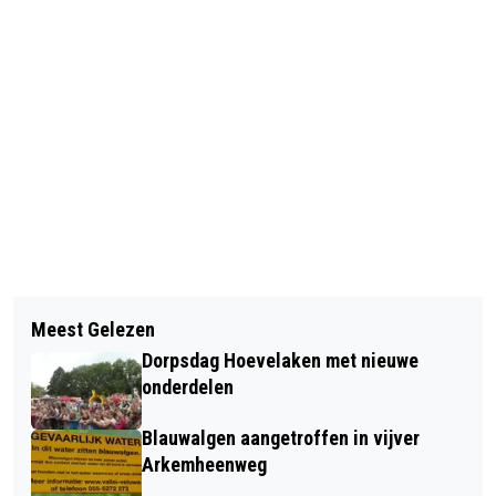
Vorig artikel
Volgend artikel
KIPPENVLEUGELS WINNEN
Meest Gelezen
BUDDY TO BUDDY NIJKERK START
STRAATVOETBALTOERNOOI
Dorpsdag Hoevelaken met nieuwe
VIERDE RONDE MET DINER
onderdelen
Blauwalgen aangetroffen in vijver
Arkemheenweg