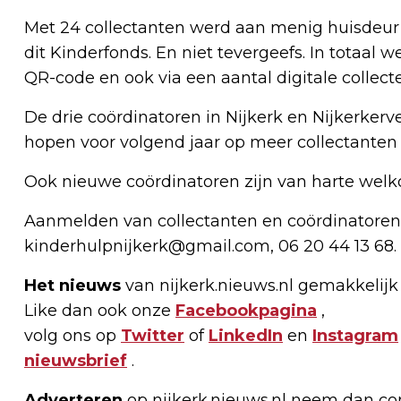
Met 24 collectanten werd aan menig huisdeur
dit Kinderfonds. En niet tevergeefs. In totaal 
QR-code en ook via een aantal digitale collect
De drie coördinatoren in Nijkerk en Nijkerkerv
hopen voor volgend jaar op meer collectanten
Ook nieuwe coördinatoren zijn van harte welk
Aanmelden van collectanten en coördinatoren 
kinderhulpnijkerk@gmail.com
, 06 20 44 13 68.
Het nieuws
van nijkerk.nieuws.nl gemakkelijk
Like dan ook onze
Facebookpagina
,
volg ons op
Twitter
of
LinkedIn
en
Instagram
nieuwsbrief
.
Adverteren
op nijkerk.nieuws.nl neem dan con