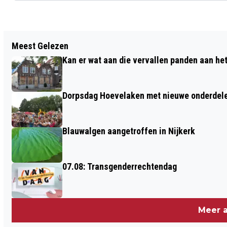
Vorig artikel
Meest Gelezen
WATERSCHAP VALLEI EN VELUWE SLUIT
Kan er wat aan die vervallen panden aan he
2021 POSITIEF AF
Dorpsdag Hoevelaken met nieuwe onderdel
Blauwalgen aangetroffen in Nijkerk
07.08: Transgenderrechtendag
Meer a