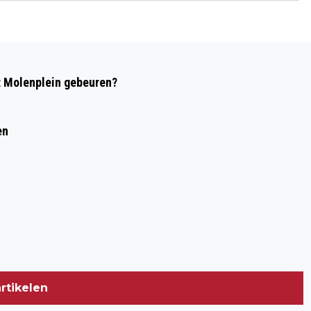
Volgend artikel
EXPOSANT ATELIERROUTE: NEL
t Molenplein gebeuren?
SCHOON (VIDEO)
en
rtikelen