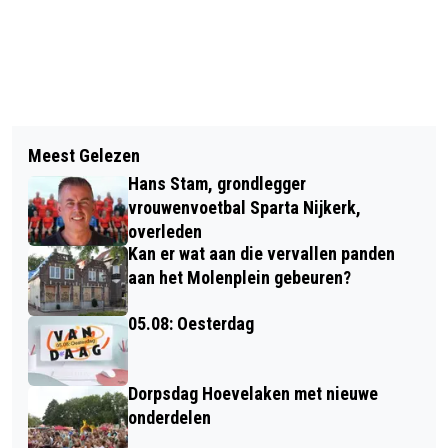
Vorig artikel
Volgend artikel
BEN DE GRAAF EN ZIJN
Meest Gelezen
VALLEILIJN WORDT RRREIS,
"NAVELKNAGERTJE" (VIDEO EN
Hans Stam, grondlegger
DIENSTREGELING BLIJFT GELIJK
FOTO'S)
vrouwenvoetbal Sparta Nijkerk,
overleden
Kan er wat aan die vervallen panden
aan het Molenplein gebeuren?
05.08: Oesterdag
Dorpsdag Hoevelaken met nieuwe
onderdelen