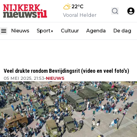
22
°C
Vooral Helder
Nieuws
Sport
Cultuur
Agenda
De dag
▼
Veel drukte rondom Bevrijdingsrit (video en veel foto's)
05 MEI 2025, 21:53
•
NIEUWS