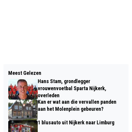
Vorig artikel
Volgend artikel
MARCIN KASPRZYK EUROPEES
Meest Gelezen
HONDENBELASTING WORDT
KAMPIOENSCHAP IBJJF MASTER
Hans Stam, grondlegger
GECONTROLEERD
vrouwenvoetbal Sparta Nijkerk,
overleden
Kan er wat aan die vervallen panden
aan het Molenplein gebeuren?
1 blusauto uit Nijkerk naar Limburg