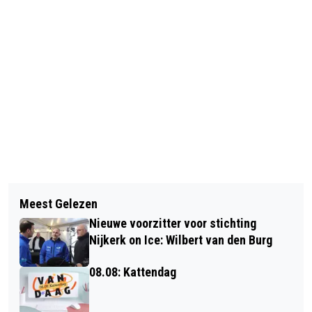
Vorig artikel
Volgend artikel
LEX HARDING EEN VAN TWEE MEEST
Meest Gelezen
BEMIDDELING ABZ DIERVOEDING EN
INVLOEDRIJKE RADIOMAKERS
Nieuwe voorzitter voor stichting
GEMEENTE NIJKERK MISLUKT
Nijkerk on Ice: Wilbert van den Burg
08.08: Kattendag