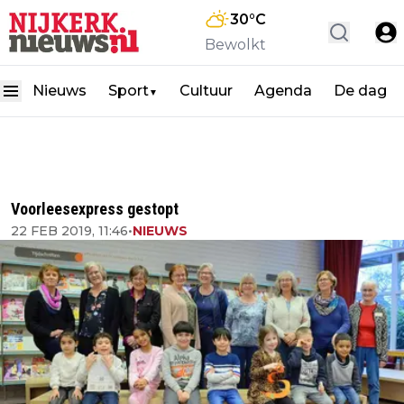
30
°C
Bewolkt
Nieuws
Sport
Cultuur
Agenda
De dag
▼
Voorleesexpress gestopt
22 FEB 2019, 11:46
•
NIEUWS