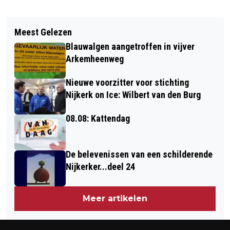
Vorig artikel
Volgend artikel
TWEE NIEUWE BESTUURSLEDEN VOOR
Meest Gelezen
MINDER INBRAKEN BIJ NIJKERKSE
BIBLE LEAGUE NEDERLAND
Blauwalgen aangetroffen in vijver
BEDRIJVEN IN EERSTE KWARTAAL'26
Arkemheenweg
Nieuwe voorzitter voor stichting
Nijkerk on Ice: Wilbert van den Burg
08.08: Kattendag
De belevenissen van een schilderende
Nijkerker...deel 24
Meer artikelen