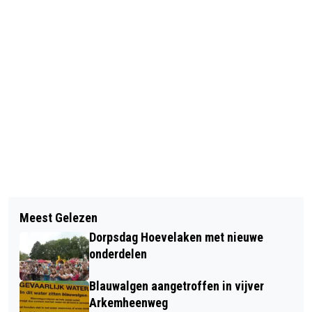
Vorig artikel
Volgend artikel
SPARTA VR1 NEEMT KNVBBEKER MEE
Meest Gelezen
DE HOEVE WINT DRIE BEKERS OP
NAAR HUIS (VIDEO)
Dorpsdag Hoevelaken met nieuwe
SCHOOLVOETBALTOERNOOI
onderdelen
Blauwalgen aangetroffen in vijver
Arkemheenweg