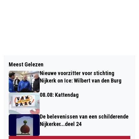
Vorig artikel
Volgend artikel
GOEDE OMSTANDIGHEDEN VOOR DE
Meest Gelezen
SPARTA NIJKERK VR1 WINT DERBY
RUN BIKE RUN, EDITIE NIJKERK
Nieuwe voorzitter voor stichting
VAN SDC PUTTEN VR1
Nijkerk on Ice: Wilbert van den Burg
08.08: Kattendag
De belevenissen van een schilderende
Nijkerker...deel 24