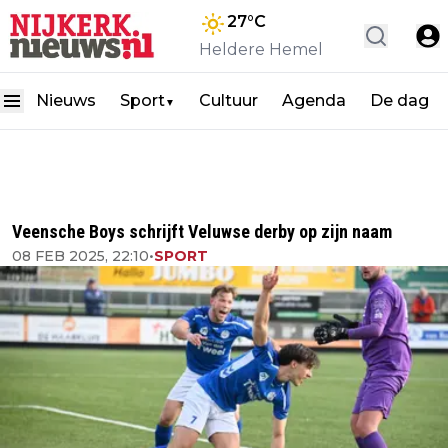
27
°C
Heldere Hemel
Nieuws
Sport
Cultuur
Agenda
De dag
▼
Veensche Boys schrijft Veluwse derby op zijn naam
08 FEB 2025, 22:10
•
SPORT