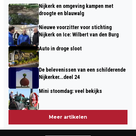
DENNIS FLOHR, IN CLUBVERBAND EEN
EN SNELLE OORDELEN
Nijkerk en omgeving kampen met
GROOT SCHAAKKAMPIOEN
droogte en blauwalg
Nieuwe voorzitter voor stichting
Nijkerk on Ice: Wilbert van den Burg
Auto in droge sloot
De belevenissen van een schilderende
Nijkerker...deel 24
Mini stoomdag: veel bekijks
Meer artikelen