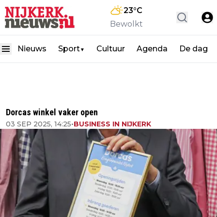
23
°C
Bewolkt
Nieuws
Sport
Cultuur
Agenda
De dag
▼
Dorcas winkel vaker open
03 SEP 2025, 14:25
•
BUSINESS IN NIJKERK