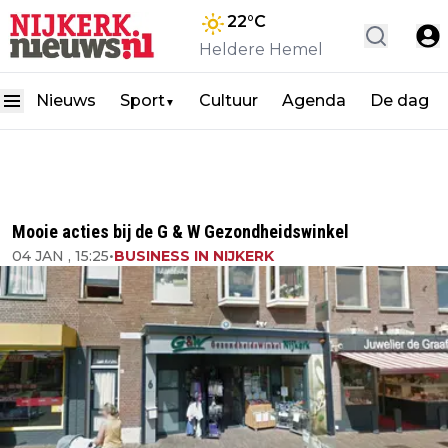
22
°C
Heldere Hemel
Nieuws
Sport
Cultuur
Agenda
De dag
▼
Mooie acties bij de G & W Gezondheidswinkel
04 JAN , 15:25
•
BUSINESS IN NIJKERK