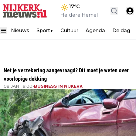
17
°C
Heldere Hemel
Nieuws
Sport
Cultuur
Agenda
De dag
▼
Net je verzekering aangevraagd? Dit moet je weten over
voorlopige dekking
08 JAN , 9:00
•
BUSINESS IN NIJKERK