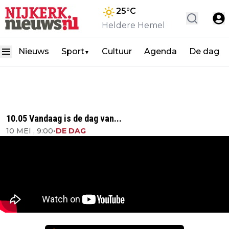
25
°C
Heldere Hemel
Nieuws
Sport
Cultuur
Agenda
De dag
▼
10.05 Vandaag is de dag van...
10 MEI , 9:00
•
DE DAG