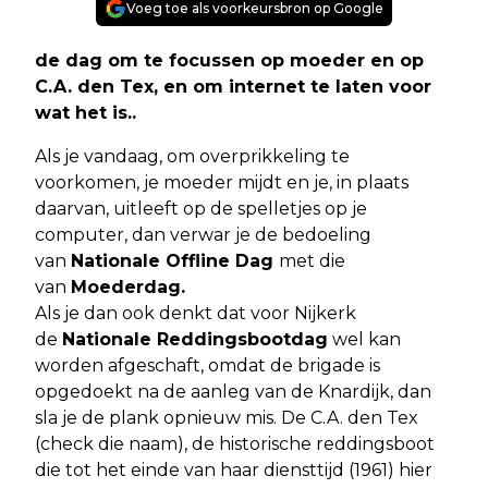
Voeg toe als voorkeursbron op Google
de dag om te focussen op moeder en op
C.A. den Tex, en om internet te laten voor
wat het is..
Als je vandaag, om overprikkeling te
voorkomen, je moeder mijdt en je, in plaats
daarvan, uitleeft op de spelletjes op je
computer, dan verwar je de bedoeling
van
Nationale Offline Dag
met die
van
Moederdag.
Als je dan ook denkt dat voor Nijkerk
de
Nationale Reddingsbootdag
wel kan
worden afgeschaft, omdat de brigade is
opgedoekt na de aanleg van de Knardijk, dan
sla je de plank opnieuw mis. De C.A. den Tex
(check die naam), de historische reddingsboot
die tot het einde van haar diensttijd (1961) hier