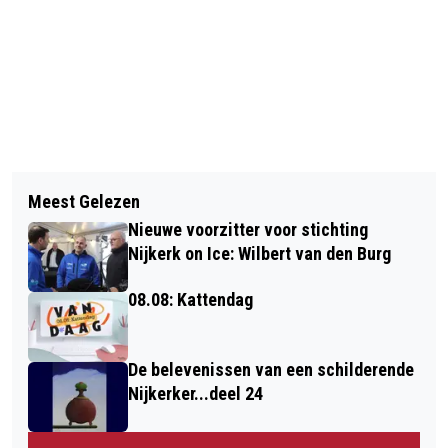
Vorig artikel
Volgend artikel
SLAG OM HULCKESTEIJN
Meest Gelezen
BELEVENISSEN VAN EEN
VREDELIEVEND VERLOPEN
Nieuwe voorzitter voor stichting
SCHILDERENDE NIJKERKER...DEEL 21
Nijkerk on Ice: Wilbert van den Burg
08.08: Kattendag
De belevenissen van een schilderende
Nijkerker...deel 24