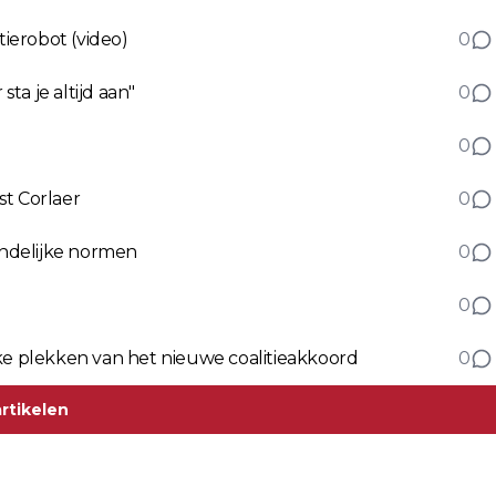
ierobot (video)
0
a je altijd aan"
0
0
st Corlaer
0
ndelijke normen
0
0
kke plekken van het nieuwe coalitieakkoord
0
rtikelen