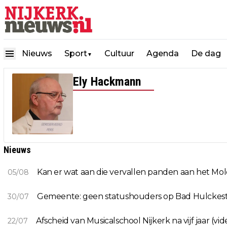
Nieuws
Sport
Cultuur
Agenda
De dag
▼
Ely Hackmann
Nieuws
Kan er wat aan die vervallen panden aan het Mo
05/08
Gemeente: geen statushouders op Bad Hulckest
30/07
Afscheid van Musicalschool Nijkerk na vijf jaar (vid
22/07