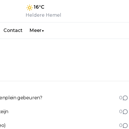
16
°C
Heldere Hemel
Contact
Meer
▼
lenplein gebeuren?
0
eijn
0
eo)
0