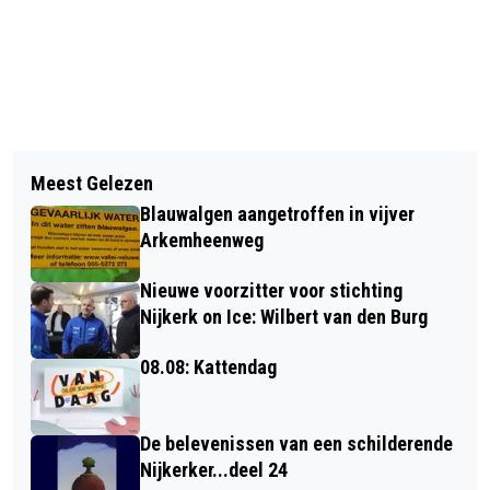
Vorig artikel
Volgend artikel
DE PRIJZENKAST VAN TREKKERTREK
Meest Gelezen
VVD NIJKERK HOEVELAKEN: WEG VAN
IS WEER LEEG
Blauwalgen aangetroffen in vijver
DE PVV TERUG NAAR
Arkemheenweg
WAARDENGEDREVEN POLITIEK
Nieuwe voorzitter voor stichting
Nijkerk on Ice: Wilbert van den Burg
08.08: Kattendag
De belevenissen van een schilderende
Nijkerker...deel 24