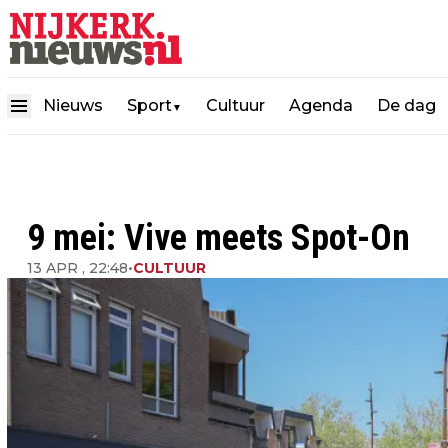
Nieuws
Sport
Cultuur
Agenda
De dag
▼
9 mei: Vive meets Spot-On
13 APR , 22:48
•
CULTUUR