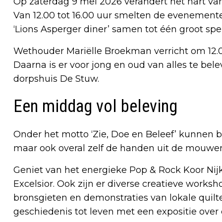
Op zaterdag 9 mei 2026 verandert het hart va
Van 12.00 tot 16.00 uur smelten de evenemente
‘Lions Asperger diner’ samen tot één groot sp
Wethouder Mariëlle Broekman verricht om 12.00
Daarna is er voor jong en oud van alles te bel
dorpshuis De Stuw.
Een middag vol beleving
Onder het motto ‘Zie, Doe en Beleef’ kunnen be
maar ook overal zelf de handen uit de mouwen 
Geniet van het energieke Pop & Rock Koor Ni
Excelsior. Ook zijn er diverse creatieve worksh
bronsgieten en demonstraties van lokale quilte
geschiedenis tot leven met een expositie ove