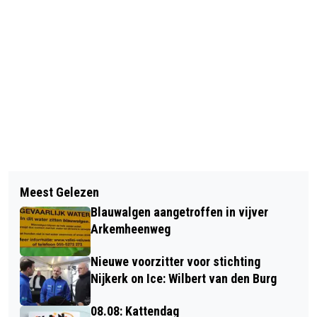
Vorig artikel
Volgend artikel
BUDDYTOBUDDY NIJKERK NU EEN
Meest Gelezen
9 MEI: VIVE MEETS SPOT-ON
ZELFSTANDIGE STICHTING
Blauwalgen aangetroffen in vijver
Arkemheenweg
Nieuwe voorzitter voor stichting
Nijkerk on Ice: Wilbert van den Burg
08.08: Kattendag