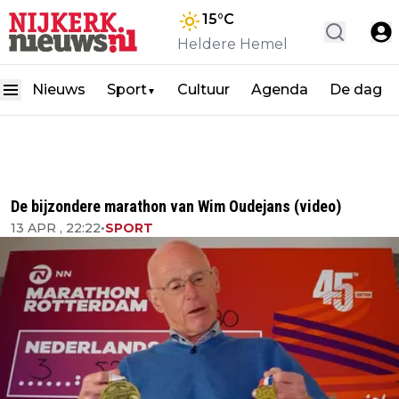
15
°C
Heldere Hemel
Nieuws
Sport
Cultuur
Agenda
De dag
▼
De bijzondere marathon van Wim Oudejans (video)
13 APR , 22:22
•
SPORT