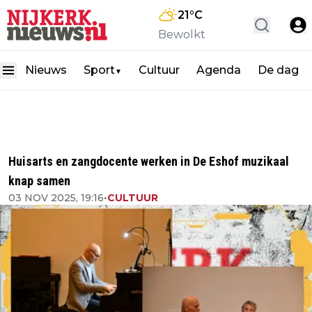
21
°C
Bewolkt
Nieuws
Sport
Cultuur
Agenda
De dag
▼
Huisarts en zangdocente werken in De Eshof muzikaal
knap samen
03 NOV 2025, 19:16
•
CULTUUR