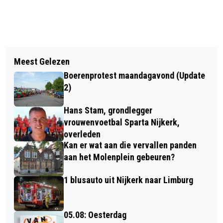
Vorig artikel
Volgend artikel
VLAAI BESTELLEN VOOR VADERDAG
Meest Gelezen
BIJNA 9500 EURO VOOR HELLO YOU
EN GOED DOEL STEUNEN
Boerenprotest maandagavond (Update
VAN EXPEDITIE IMPACT
2)
Hans Stam, grondlegger
vrouwenvoetbal Sparta Nijkerk,
overleden
Kan er wat aan die vervallen panden
aan het Molenplein gebeuren?
1 blusauto uit Nijkerk naar Limburg
05.08: Oesterdag