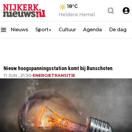
18
°C
Heldere Hemel
Nieuws
Sport
Cultuur
Agenda
De dag
▼
Nieuw hoogspanningsstation komt bij Bunschoten
11 JUN , 21:30
•
ENERGIETRANSITIE