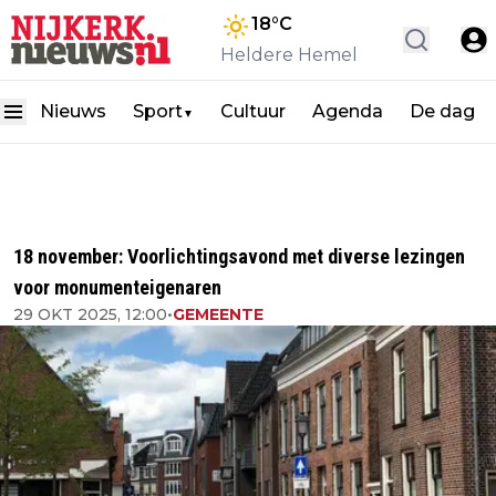
18
°C
Heldere Hemel
Nieuws
Sport
Cultuur
Agenda
De dag
▼
18 november: Voorlichtingsavond met diverse lezingen
voor monumenteigenaren
29 OKT 2025, 12:00
•
GEMEENTE