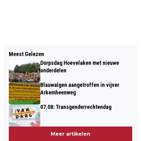
Vorig artikel
Volgend artikel
LAUREN VAN DEN BERG PAKT BRONS
Meest Gelezen
UNICA WINT ICT AWARD VAN DE
OP ADLER CUP
Dorpsdag Hoevelaken met nieuwe
REGIO FOODVALLEY (VIDEO'S)
onderdelen
Blauwalgen aangetroffen in vijver
Arkemheenweg
07.08: Transgenderrechtendag
Meer artikelen