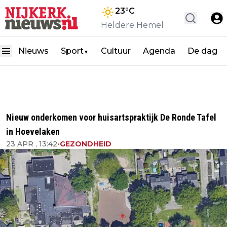
23
°C
Heldere Hemel
Nieuws
Sport
Cultuur
Agenda
De dag
▼
Nieuw onderkomen voor huisartspraktijk De Ronde Tafel
in Hoevelaken
23 APR , 13:42
•
GEZONDHEID