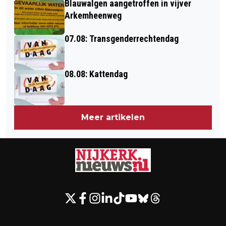
Blauwalgen aangetroffen in vijver
BURGEMEESTER JE DAARMEE
Arkemheenweg
FELICITEREN
07.08: Transgenderrechtendag
08.08: Kattendag
Meer artikelen