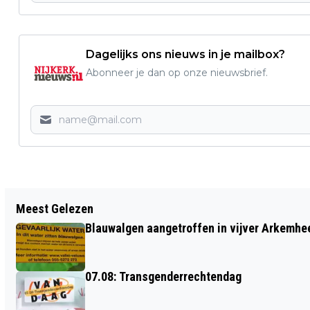
Dagelijks ons nieuws in je mailbox?
Abonneer je dan op onze nieuwsbrief.
Vorig artikel
Meest Gelezen
"DIE MAN, DIE KAN ECHT HARDLOPEN"
Blauwalgen aangetroffen in vijver Arkemh
07.08: Transgenderrechtendag