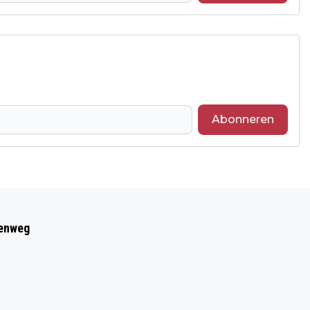
Abonneren
Volgend artikel
NIEUW ONDERKOMEN VOOR
eenweg
HUISARTSPRAKTIJK DE RONDE TAFEL IN
HOEVELAKEN