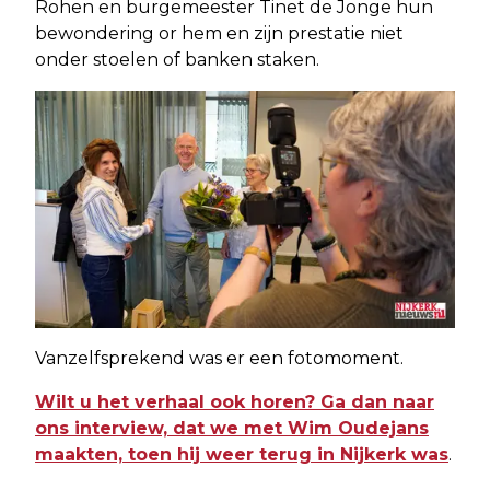
Rohen en burgemeester Tinet de Jonge hun
bewondering or hem en zijn prestatie niet
onder stoelen of banken staken.
Vanzelfsprekend was er een fotomoment.
Wilt u het verhaal ook horen? Ga dan naar
ons interview, dat we met Wim Oudejans
maakten, toen hij weer terug in Nijkerk was
.