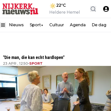
22
°C
Heldere Hemel
Nieuws
Sport
Cultuur
Agenda
De dag
▼
"Die man, die kan echt hardlopen"
23 APR , 12:50
•
SPORT