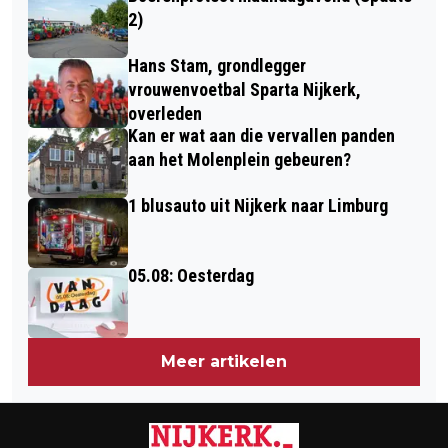
ONDERSCHEIDINGEN VOOR TELSTAR
2)
DIE-HARDS
Hans Stam, grondlegger
vrouwenvoetbal Sparta Nijkerk,
overleden
Kan er wat aan die vervallen panden
aan het Molenplein gebeuren?
1 blusauto uit Nijkerk naar Limburg
05.08: Oesterdag
Meer artikelen