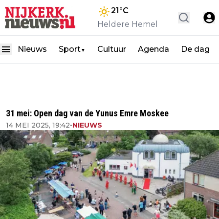
21
°C
Heldere Hemel
Nieuws
Sport
Cultuur
Agenda
De dag
▼
31 mei: Open dag van de Yunus Emre Moskee
14 MEI 2025, 19:42
•
NIEUWS