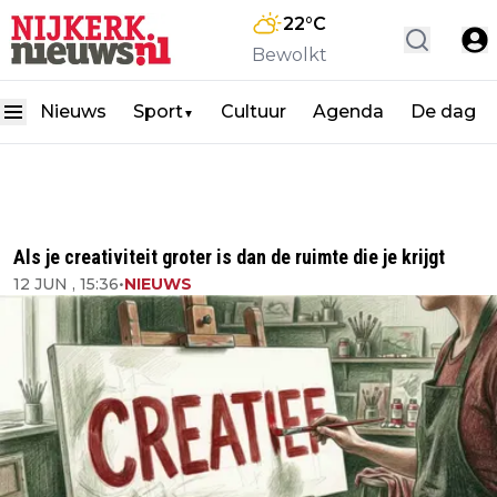
22
°C
Bewolkt
Nieuws
Sport
Cultuur
Agenda
De dag
▼
Als je creativiteit groter is dan de ruimte die je krijgt
12 JUN , 15:36
•
NIEUWS