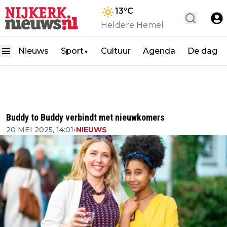
13
°C
Heldere Hemel
Nieuws
Sport
Cultuur
Agenda
De dag
▼
Buddy to Buddy verbindt met nieuwkomers
20 MEI 2025, 14:01
•
NIEUWS