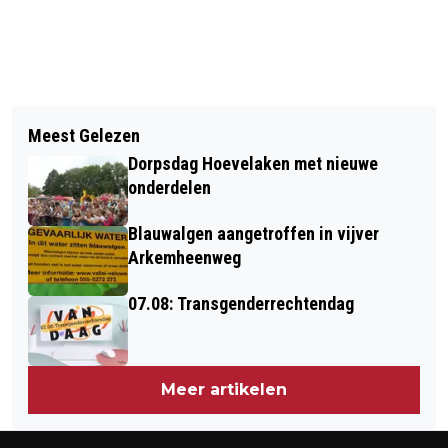
Vorig artikel
Volgend artikel
MAAK KENNIS MET AGEETH
Meest Gelezen
IN DE ESCAPE CARAVAN ERVAAR JE
BOVERHUIS (VIDEO)
Dorpsdag Hoevelaken met nieuwe
HOE LASTIG LAAGGELETTERDHEID IS
onderdelen
(VIDEO)
Blauwalgen aangetroffen in vijver
Arkemheenweg
07.08: Transgenderrechtendag
Meer artikelen